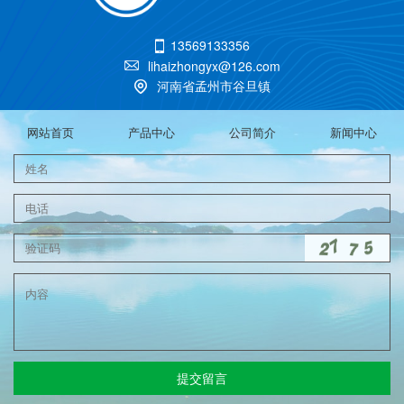
13569133356

lihaizhongyx@126.com

河南省孟州市谷旦镇

网站首页
产品中心
公司简介
新闻中心
提交留言